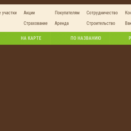
 участки
Акции
Покупателям
Сотрудничество
Ко
Страхование
Аренда
Строительство
Ва
НА КАРТЕ
ПО НАЗВАНИЮ
Участки рядом с Ж/Д станцией Ку
стки в пешей близости с железно-дорожной
Действуют акции и скидки.