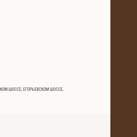
Солнечногорский район
Сергеевка
Цена за сотку от:
0
Ленинградское
НСКОМ ШОССЕ, ЕГОРЬЕВСКОМ ШОССЕ,
1 участок
Для дачного строительства