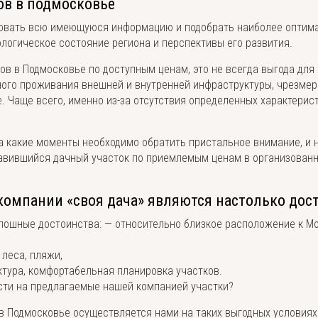
ов в подмосковье
ровать всю имеющуюся информацию и подобрать наиболее оптим
ологическое состояние региона и перспективы его развития.
в в Подмосковье по доступным ценам, это не всегда выгода для 
ого проживания внешней и внутренней инфраструктуры, чрезмерн
. Чаще всего, именно из-за отсутствия определенных характерис
а какие моменты необходимо обратить пристальное внимание, и 
вившийся дачный участок по приемлемым ценам в организованн
 компании «своя дача» являются настолько до
лошные достоинства: — относительно близкое расположение к Мо
 леса, пляжи,
тура, комфортабельная планировка участков.
сти на предлагаемые нашей компанией участки?
в Подмосковье осуществляется нами на таких выгодных условиях