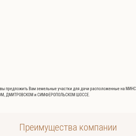
Раменский район
Раменский район
Игнатьево
Владимировка
Цена за сотку от:
Цена за сотку от:
0
50 000
Егорьевское
Новорязанское
овы предложить Вам земельные участки для дачи расположенные на МИ
0 участков
1 участок
ОМ, ДМИТРОВСКОМ и СИМФЕРОПОЛЬСКОМ ШОССЕ.
Для дачного строительства с правом возведения жилого дома с правом регистрации проживания в нем
Для дачного строительства с правом возведения жилого дома с правом регистрации проживания в нем
Преимущества компании