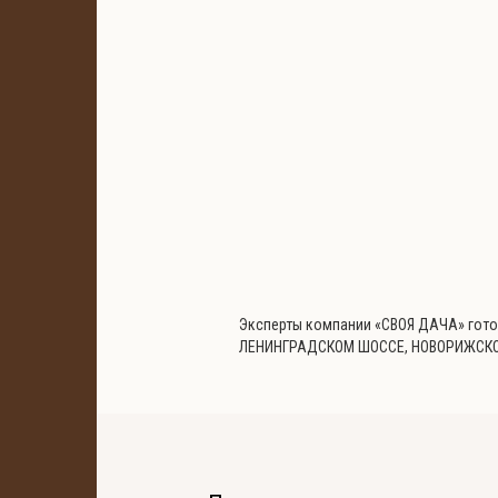
Дмитровский район
Банино
Цена за сотку от:
0
Дмитровское
Эксперты компании «СВОЯ ДАЧА» гот
0 участков
ЛЕНИНГРАДСКОМ ШОССЕ, НОВОРИЖСК
Для дачного строительства