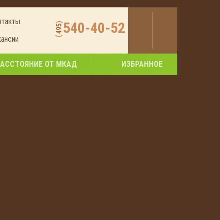
нтакты
540-40-52
)
495
кансии
(
РАССТОЯНИЕ ОТ МКАД
ИЗБРАННОЕ
зяево
 станцией.