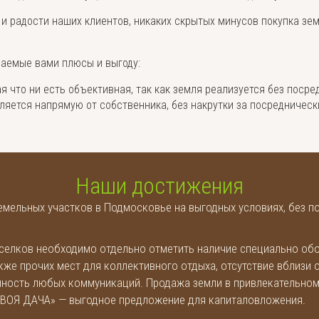
и радости наших клиентов, никаких скрытых минусов покупка зем
чаемые вами плюсы и выгоду:
 что ни есть объективная, так как земля реализуется без посре
яется напрямую от собственника, без накрутки за посреднически
Наши достижения
мельных участков в Подмосковье на выгодных условиях, без по
селков необходимо отдельно отметить наличие специально обо
акже прочих мест для коллективного отдыха, отсутствие вблизи
пность любых коммуникаций. Продажа земли в привлекательном 
СВОЯ ДАЧА» — выгодное предложение для капиталовложения.