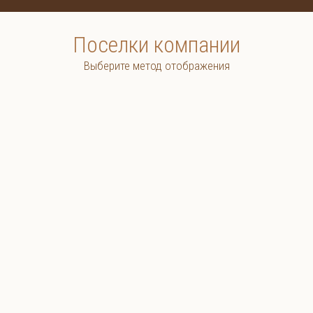
Поселки компании
Выберите метод отображения
Раменский район
Раменский район
Шевлягино
Ульянино