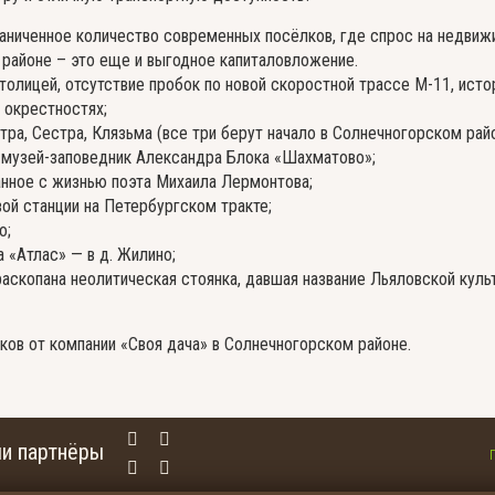
раниченное количество современных посёлков, где спрос на недвиж
районе – это еще и выгодное капиталовложение.
олицей, отсутствие пробок по новой скоростной трассе М-11, ист
 окрестностях;
ра, Сестра, Клязьма (все три берут начало в Солнечногорском райо
 музей-заповедник Александра Блока «Шахматово»;
анное с жизнью поэта Михаила Лермонтова;
ой станции на Петербургском тракте;
о;
 «Атлас» — в д. Жилино;
аскопана неолитическая стоянка, давшая название Льяловской куль
ков от компании «Своя дача» в Солнечногорском районе.
и партнёры