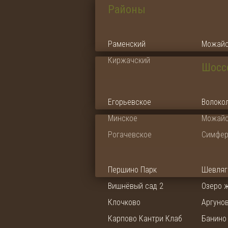
Районы
Раменский
Можайс
Киржачский
Шосс
Егорьевское
Волоко
Минское
Можайс
Рогачевское
Симфер
Першино Парк
Шевляг
Вишнёвый сад 2
Озеро 
Клочково
Аргуно
Карпово Кантри Клаб
Банино