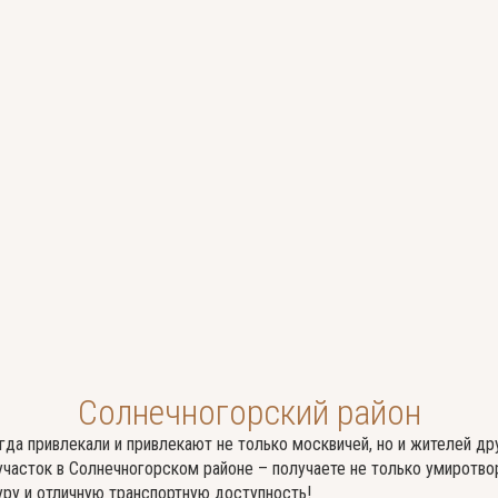
Солнечногорский район
Солнечногорский район
Клочково
Сергеевка
Цена за сотку от:
Цена за сотку от:
95 000
0
Ленинградское
Ленинградское
Солнечногорский район
3 участка
1 участок
гда привлекали и привлекают не только москвичей, но и жителей др
 участок в Солнечногорском районе – получаете не только умиротв
Для дачного строительства
Для дачного строительства
ру и отличную транспортную доступность!