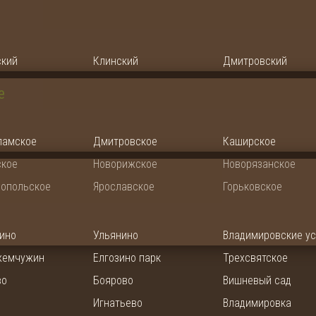
кий
Клинский
Дмитровский
е
ламское
Дмитровское
Каширское
кое
Новорижское
Новорязанское
опольское
Ярославское
Горьковское
ино
Ульянино
Владимировские у
жемчужин
Елгозино парк
Трехсвятское
во
Боярово
Вишневый сад
Игнатьево
Владимировка