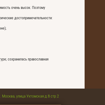
имость очень высок. Поэтому
орические достопримечательности:
не);
туре; сохранилась православная
г. Москва, улица Ухтомская д.8 стр.2