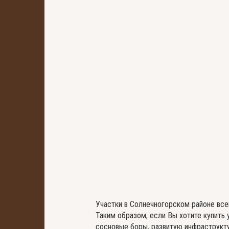
Солнечногорский район
Клочково Парк
Цена за сотку от:
95 000
Ленинградское
27 участков
Участки в Солнечногорском районе все
Таким образом, если Вы хотите купить
Для дачного строительства
сосновые боры, развитую инфраструкту