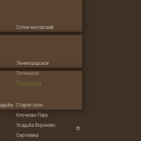
Солнечногорский
Ленинградское
Пятницкое
Посёлки
садьбы
Старое село
Клочково Парк
Усадьба Вороново
©
Сергеевка